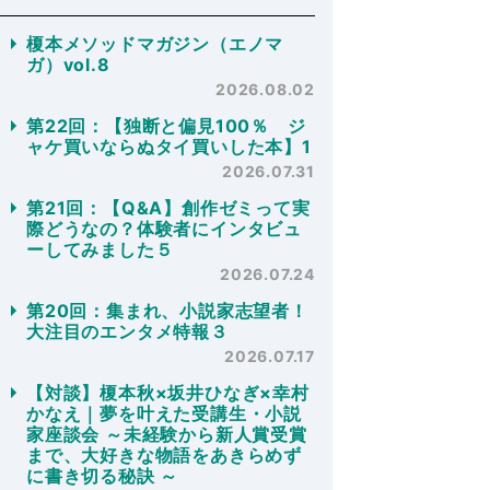
榎本メソッドマガジン（エノマ
ガ）vol.8
2026.08.02
第22回：【独断と偏見100％ ジ
ャケ買いならぬタイ買いした本】1
2026.07.31
第21回：【Q&A】創作ゼミって実
際どうなの？体験者にインタビュ
ーしてみました５
2026.07.24
第20回：集まれ、小説家志望者！
大注目のエンタメ特報３
2026.07.17
【対談】榎本秋×坂井ひなぎ×幸村
かなえ｜夢を叶えた受講生・小説
家座談会 ～未経験から新人賞受賞
まで、大好きな物語をあきらめず
に書き切る秘訣 ～