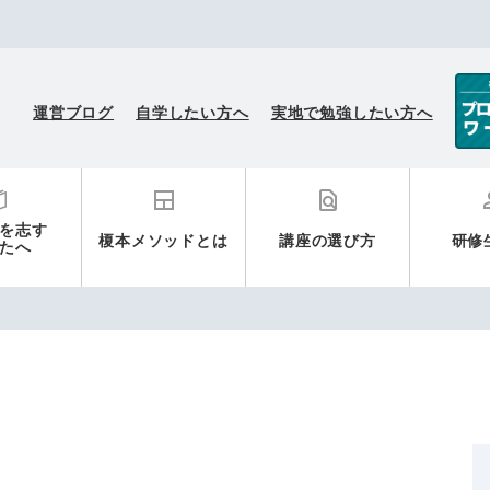
榎本メソッド小説講座
運営ブログ
自学したい方へ
実地で勉強したい方へ
を志す
榎本メソッドとは
講座の選び方
研修
たへ