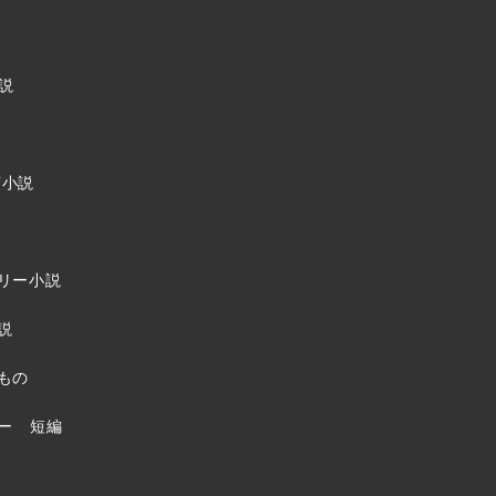
説
F小説
リー小説
説
もの
ー
短編