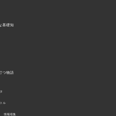
な基礎知
打つ物語
タ
トル
情報収集