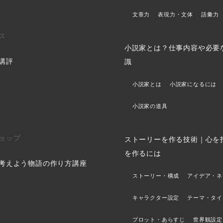
文章力
表現力・文体
語彙力
ス
小説家とは？仕事内容や必要
講評
識
小説家とは
小説家になるには
小説家の道具
ョップ
ストーリーを作る技術｜心を
を作るには
考えよう物語の作り方講座
ストーリー・構成
アイデア・ネ
キャラクター設定
テーマ・タイ
プロット・あらすじ
世界観設定