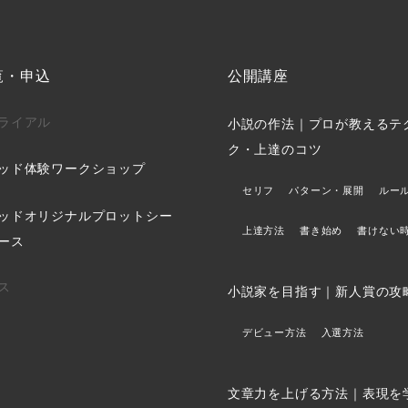
覧・申込
公開講座
ライアル
小説の作法｜プロが教えるテ
ク・上達のコツ
ッド体験ワークショップ
セリフ
パターン・展開
ルー
ッドオリジナルプロットシー
上達方法
書き始め
書けない
ース
ス
小説家を目指す｜新人賞の攻
デビュー方法
入選方法
文章力を上げる方法｜表現を