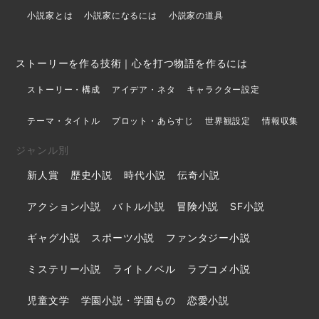
小説家とは
小説家になるには
小説家の道具
ストーリーを作る技術｜心を打つ物語を作るには
ストーリー・構成
アイデア・ネタ
キャラクター設定
テーマ・タイトル
プロット・あらすじ
世界観設定
情報収集
ジャンル別
新人賞
歴史小説
時代小説
伝奇小説
アクション小説
バトル小説
冒険小説
SF小説
ギャグ小説
スポーツ小説
ファンタジー小説
ミステリー小説
ライトノベル
ラブコメ小説
児童文学
学園小説・学園もの
恋愛小説