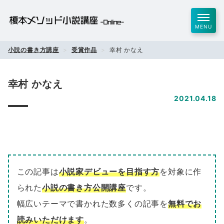
MENU
小説の書き方講座
受賞作品
幸村 かなえ
幸村 かなえ
2021.04.18
この記事は
小説家デビューを目指す方
を対象に作
られた
小説の書き方公開講座
です。
幅広いテーマで書かれた数多くの記事を
無料でお
読みいただけます
。