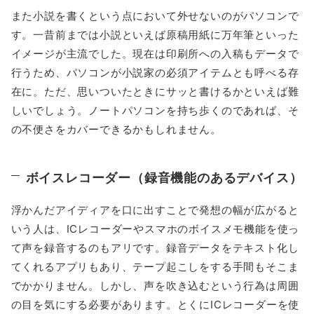
また小説を書くという点において外せないのがパソコンで
す。一昔前までは小説といえば原稿用紙に万年筆といった
イメージが主流でした。現在は印刷所への入稿もデータで
行うため、パソコンが小説家の必須アイテムとも呼べる存
在に。ただ、思いついたときにサッと書けるかといえば難
しいでしょう。ノートパソコンを持ち歩くのであれば、そ
の不便さをカバーできるかもしれません。
ボイスレコーダー（録音機能のあるデバイス）
浮かんだアイディアを口に出すことで発想の幅が広がると
いう人は、ICレコーダーやスマホのボイスメモ機能を使っ
て声を録音するのもアリです。録音データをテキスト化し
てくれるアプリもあり、テープ起こしをする手間もそこま
でかかりません。しかし、声を吹き込むという行為は周囲
の目を気にする必要があります。とくにICレコーダーを使