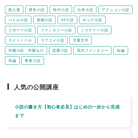
新人賞
歴史小説
時代小説
伝奇小説
アクション小説
バトル小説
冒険小説
SF小説
ギャグ小説
スポーツ小説
ファンタジー小説
ミステリー小説
ライトノベル
ラブコメ小説
児童文学
学園小説・学園もの
恋愛小説
現代ファンタジー
短編
長編
青春小説
人気の公開講座
小説の書き方【初心者必見】はじめの一歩から完成
まで