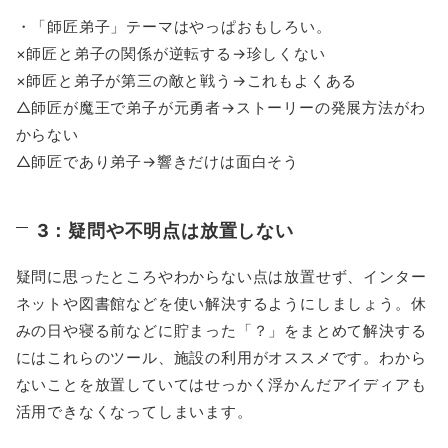
・「師匠弟子」テーマはやっぱおもしろい。
×師匠と弟子の関係が逆転する→珍しくない
×師匠と弟子が第三の敵と戦う→これもよくある
△師匠が魔王で弟子が元勇者→ストーリーの発展方法がわ
からない
△師匠であり弟子→響きだけは面白そう
3：疑問や不明点は放置しない
疑問に思ったところやわからない点は放置せず、インター
ネットや図書館などを使い解決するようにしましょう。休
みの日や寝る前などに貯まった「？」をまとめて解決する
にはこれらのツール、施設の利用がオススメです。わから
ないことを放置していてはせっかく浮かんだアイディアも
活用できなくなってしまいます。