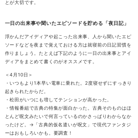
とが大切です。
一日の出来事や聞いたエピソードを貯める「夜日記」
浮かんだアイディアや起こった出来事、人から聞いたエピ
ソードなどを夜まで覚えておける方は就寝前の日記習慣を
作りましょう。たとえば下記のように一日の出来事とアイ
ディアをまとめて書くのがオススメです。
＜4月10日＞
・いつもより1本早い電車に乗れた。2度寝せずにすっきり
起きられたからだ。
・松田がいつにも増してテンションが高かった。
・情報番組で古典の特集が面白かった。古典そのものはほ
とんど呪文みたいで何言っているのかさっぱりわからなか
ったけど。→「古典的仮名遣いが呪文」で現代ファンタジ
ーはおもしろいかも。要調査！