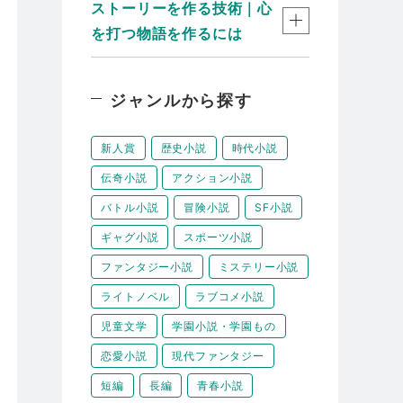
ストーリーを作る技術｜心
を打つ物語を作るには
ジャンルから探す
新人賞
歴史小説
時代小説
伝奇小説
アクション小説
バトル小説
冒険小説
SF小説
ギャグ小説
スポーツ小説
ファンタジー小説
ミステリー小説
ライトノベル
ラブコメ小説
児童文学
学園小説・学園もの
恋愛小説
現代ファンタジー
短編
長編
青春小説