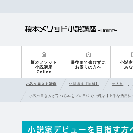
榎本メソッド
最後まで書けずに
小説家
小説講座
お困りの方へ
あな
-Online-
,
小説の書き方講座
公開講座【無料】
新人賞
小説の書き方が学べる本をプロ目線でご紹介【上手な活用法