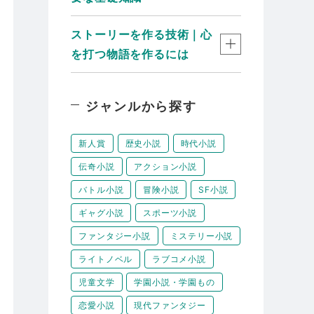
ストーリーを作る技術｜心
を打つ物語を作るには
ジャンルから探す
新人賞
歴史小説
時代小説
伝奇小説
アクション小説
バトル小説
冒険小説
SF小説
ギャグ小説
スポーツ小説
ファンタジー小説
ミステリー小説
ライトノベル
ラブコメ小説
児童文学
学園小説・学園もの
恋愛小説
現代ファンタジー