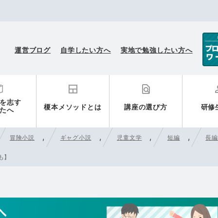
榎本メソッド小説講座
運営ブログ
自学したい方へ
実地で勉強したい方へ
を志す
榎本メソッドとは
講座の選び方
研修
たへ
,
,
,
,
冒険小説
ギャグ小説
児童文学
短編
長編
も】