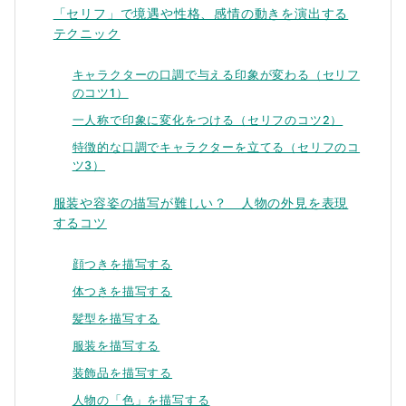
「セリフ」で境遇や性格、感情の動きを演出する
テクニック
キャラクターの口調で与える印象が変わる（セリフ
のコツ1）
一人称で印象に変化をつける（セリフのコツ2）
特徴的な口調でキャラクターを立てる（セリフのコ
ツ3）
服装や容姿の描写が難しい？ 人物の外見を表現
するコツ
顔つきを描写する
体つきを描写する
髪型を描写する
服装を描写する
装飾品を描写する
人物の「色」を描写する